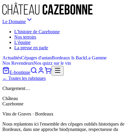
Le Domaine
L'histoire de Cazebonne
Nos terroirs
L'équipe
La presse en parle
Actualités
Cépages d'antan
Bordeaux Is Back
La Gamme
Nos Revendeurs
Nos quizz sur le vin
E-boutique
← Toutes les rubriques
Chargement…
Château
Cazebonne
Vins de Graves · Bordeaux
Nous replantons ici l'ensemble des cépages oubliés historiques de
Bordeaux, dans une approche biodynamique, respectueuse du