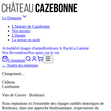
Le Domaine
L'histoire de Cazebonne
Nos terroirs
L'équipe
La presse en parle
Actualités
Cépages d'antan
Bordeaux Is Back
La Gamme
Nos Revendeurs
Nos quizz sur le vin
E-boutique
← Toutes les rubriques
Chargement…
Château
Cazebonne
Vins de Graves · Bordeaux
Nous replantons ici l'ensemble des cépages oubliés historiques de
Bordeaux, dans une approche biodynamique, respectueuse du