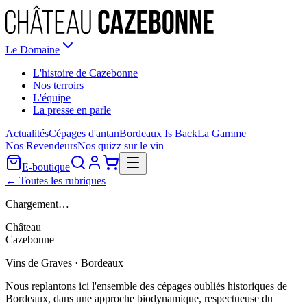
Le Domaine
L'histoire de Cazebonne
Nos terroirs
L'équipe
La presse en parle
Actualités
Cépages d'antan
Bordeaux Is Back
La Gamme
Nos Revendeurs
Nos quizz sur le vin
E-boutique
← Toutes les rubriques
Chargement…
Château
Cazebonne
Vins de Graves · Bordeaux
Nous replantons ici l'ensemble des cépages oubliés historiques de
Bordeaux, dans une approche biodynamique, respectueuse du