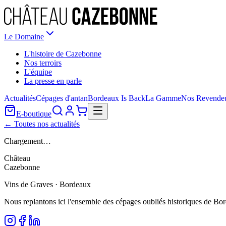
Le Domaine
L'histoire de Cazebonne
Nos terroirs
L'équipe
La presse en parle
Actualités
Cépages d'antan
Bordeaux Is Back
La Gamme
Nos Revende
E-boutique
← Toutes nos actualités
Chargement…
Château
Cazebonne
Vins de Graves · Bordeaux
Nous replantons ici l'ensemble des cépages oubliés historiques de Bo