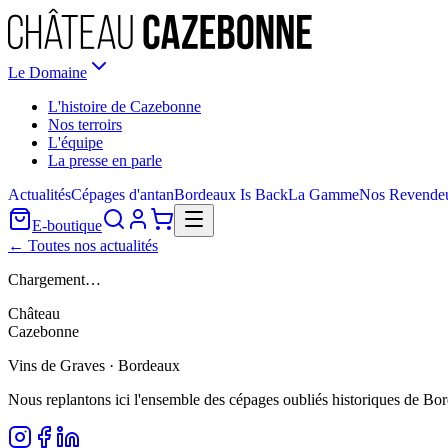
Le Domaine
L'histoire de Cazebonne
Nos terroirs
L'équipe
La presse en parle
Actualités
Cépages d'antan
Bordeaux Is Back
La Gamme
Nos Revende
E-boutique
← Toutes nos actualités
Chargement…
Château
Cazebonne
Vins de Graves · Bordeaux
Nous replantons ici l'ensemble des cépages oubliés historiques de Bo