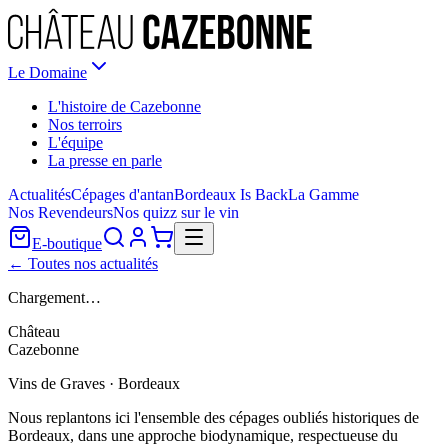
Le Domaine
L'histoire de Cazebonne
Nos terroirs
L'équipe
La presse en parle
Actualités
Cépages d'antan
Bordeaux Is Back
La Gamme
Nos Revendeurs
Nos quizz sur le vin
E-boutique
← Toutes nos actualités
Chargement…
Château
Cazebonne
Vins de Graves · Bordeaux
Nous replantons ici l'ensemble des cépages oubliés historiques de
Bordeaux, dans une approche biodynamique, respectueuse du