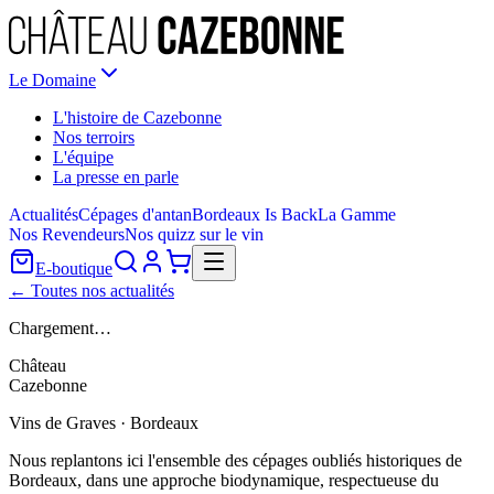
Le Domaine
L'histoire de Cazebonne
Nos terroirs
L'équipe
La presse en parle
Actualités
Cépages d'antan
Bordeaux Is Back
La Gamme
Nos Revendeurs
Nos quizz sur le vin
E-boutique
← Toutes nos actualités
Chargement…
Château
Cazebonne
Vins de Graves · Bordeaux
Nous replantons ici l'ensemble des cépages oubliés historiques de
Bordeaux, dans une approche biodynamique, respectueuse du