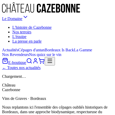
Le Domaine
L'histoire de Cazebonne
Nos terroirs
L'équipe
La presse en parle
Actualités
Cépages d'antan
Bordeaux Is Back
La Gamme
Nos Revendeurs
Nos quizz sur le vin
E-boutique
← Toutes nos actualités
Chargement…
Château
Cazebonne
Vins de Graves · Bordeaux
Nous replantons ici l'ensemble des cépages oubliés historiques de
Bordeaux, dans une approche biodynamique, respectueuse du