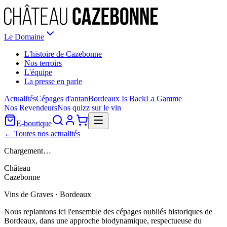
Le Domaine
L'histoire de Cazebonne
Nos terroirs
L'équipe
La presse en parle
Actualités
Cépages d'antan
Bordeaux Is Back
La Gamme
Nos Revendeurs
Nos quizz sur le vin
E-boutique
← Toutes nos actualités
Chargement…
Château
Cazebonne
Vins de Graves · Bordeaux
Nous replantons ici l'ensemble des cépages oubliés historiques de
Bordeaux, dans une approche biodynamique, respectueuse du