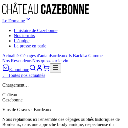
Le Domaine
L'histoire de Cazebonne
Nos terroirs
L'équipe
La presse en parle
Actualités
Cépages d'antan
Bordeaux Is Back
La Gamme
Nos Revendeurs
Nos quizz sur le vin
E-boutique
← Toutes nos actualités
Chargement…
Château
Cazebonne
Vins de Graves · Bordeaux
Nous replantons ici l'ensemble des cépages oubliés historiques de
Bordeaux, dans une approche biodynamique, respectueuse du