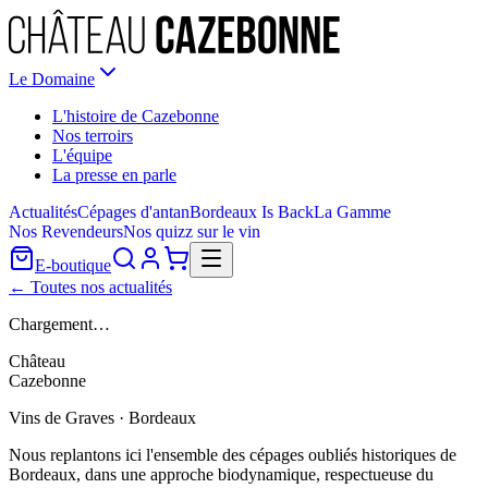
Le Domaine
L'histoire de Cazebonne
Nos terroirs
L'équipe
La presse en parle
Actualités
Cépages d'antan
Bordeaux Is Back
La Gamme
Nos Revendeurs
Nos quizz sur le vin
E-boutique
← Toutes nos actualités
Chargement…
Château
Cazebonne
Vins de Graves · Bordeaux
Nous replantons ici l'ensemble des cépages oubliés historiques de
Bordeaux, dans une approche biodynamique, respectueuse du