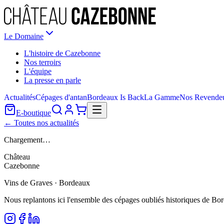
Le Domaine
L'histoire de Cazebonne
Nos terroirs
L'équipe
La presse en parle
Actualités
Cépages d'antan
Bordeaux Is Back
La Gamme
Nos Revende
E-boutique
← Toutes nos actualités
Chargement…
Château
Cazebonne
Vins de Graves · Bordeaux
Nous replantons ici l'ensemble des cépages oubliés historiques de Bo