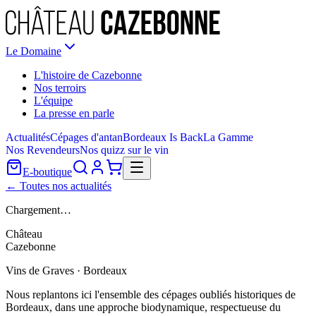
Le Domaine
L'histoire de Cazebonne
Nos terroirs
L'équipe
La presse en parle
Actualités
Cépages d'antan
Bordeaux Is Back
La Gamme
Nos Revendeurs
Nos quizz sur le vin
E-boutique
← Toutes nos actualités
Chargement…
Château
Cazebonne
Vins de Graves · Bordeaux
Nous replantons ici l'ensemble des cépages oubliés historiques de
Bordeaux, dans une approche biodynamique, respectueuse du