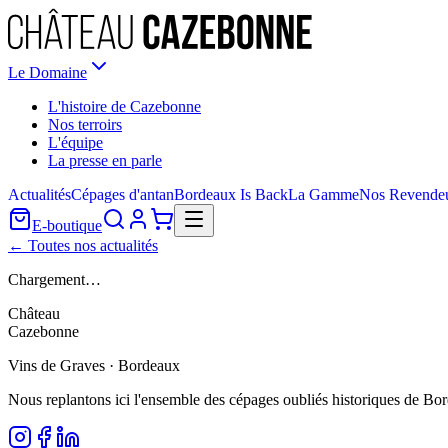
Le Domaine
L'histoire de Cazebonne
Nos terroirs
L'équipe
La presse en parle
Actualités
Cépages d'antan
Bordeaux Is Back
La Gamme
Nos Revende
E-boutique
← Toutes nos actualités
Chargement…
Château
Cazebonne
Vins de Graves · Bordeaux
Nous replantons ici l'ensemble des cépages oubliés historiques de Bo