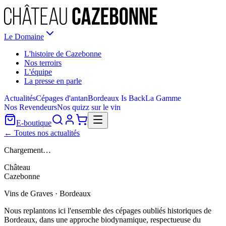
Le Domaine
L'histoire de Cazebonne
Nos terroirs
L'équipe
La presse en parle
Actualités
Cépages d'antan
Bordeaux Is Back
La Gamme
Nos Revendeurs
Nos quizz sur le vin
E-boutique
← Toutes nos actualités
Chargement…
Château
Cazebonne
Vins de Graves · Bordeaux
Nous replantons ici l'ensemble des cépages oubliés historiques de
Bordeaux, dans une approche biodynamique, respectueuse du