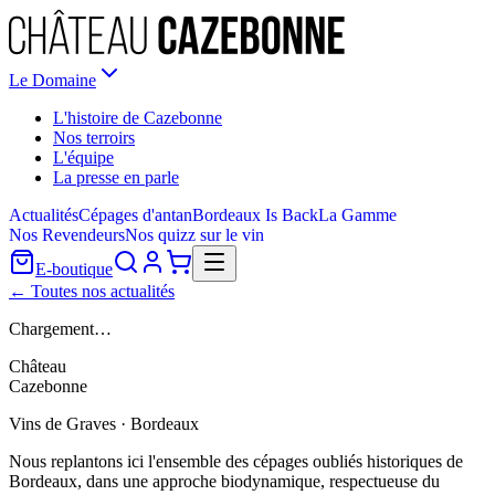
Le Domaine
L'histoire de Cazebonne
Nos terroirs
L'équipe
La presse en parle
Actualités
Cépages d'antan
Bordeaux Is Back
La Gamme
Nos Revendeurs
Nos quizz sur le vin
E-boutique
← Toutes nos actualités
Chargement…
Château
Cazebonne
Vins de Graves · Bordeaux
Nous replantons ici l'ensemble des cépages oubliés historiques de
Bordeaux, dans une approche biodynamique, respectueuse du