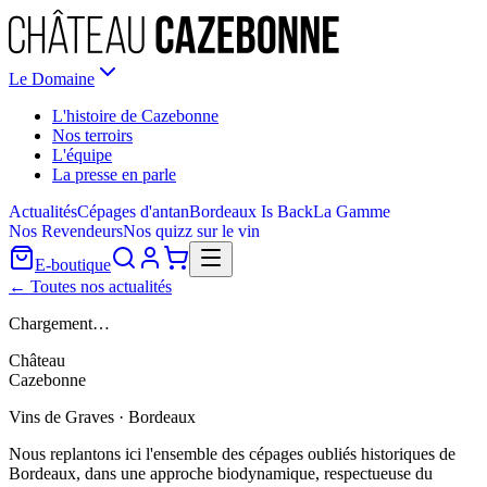
Le Domaine
L'histoire de Cazebonne
Nos terroirs
L'équipe
La presse en parle
Actualités
Cépages d'antan
Bordeaux Is Back
La Gamme
Nos Revendeurs
Nos quizz sur le vin
E-boutique
← Toutes nos actualités
Chargement…
Château
Cazebonne
Vins de Graves · Bordeaux
Nous replantons ici l'ensemble des cépages oubliés historiques de
Bordeaux, dans une approche biodynamique, respectueuse du