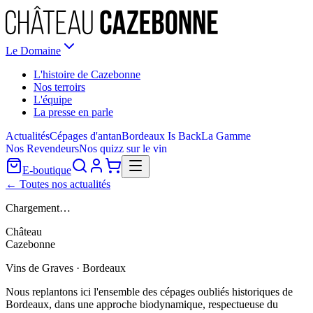
Le Domaine
L'histoire de Cazebonne
Nos terroirs
L'équipe
La presse en parle
Actualités
Cépages d'antan
Bordeaux Is Back
La Gamme
Nos Revendeurs
Nos quizz sur le vin
E-boutique
← Toutes nos actualités
Chargement…
Château
Cazebonne
Vins de Graves · Bordeaux
Nous replantons ici l'ensemble des cépages oubliés historiques de
Bordeaux, dans une approche biodynamique, respectueuse du