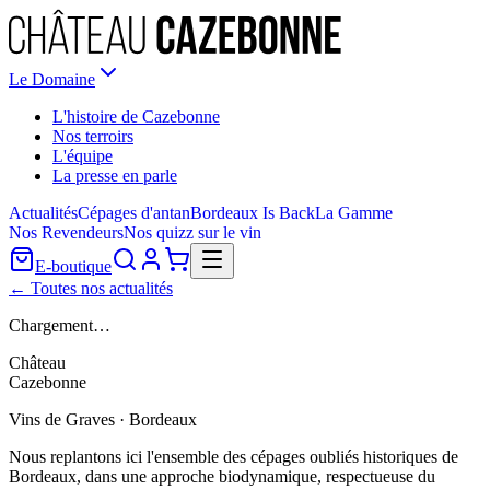
Le Domaine
L'histoire de Cazebonne
Nos terroirs
L'équipe
La presse en parle
Actualités
Cépages d'antan
Bordeaux Is Back
La Gamme
Nos Revendeurs
Nos quizz sur le vin
E-boutique
← Toutes nos actualités
Chargement…
Château
Cazebonne
Vins de Graves · Bordeaux
Nous replantons ici l'ensemble des cépages oubliés historiques de
Bordeaux, dans une approche biodynamique, respectueuse du