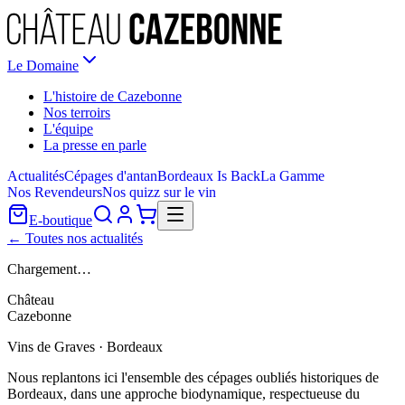
Le Domaine
L'histoire de Cazebonne
Nos terroirs
L'équipe
La presse en parle
Actualités
Cépages d'antan
Bordeaux Is Back
La Gamme
Nos Revendeurs
Nos quizz sur le vin
E-boutique
← Toutes nos actualités
Chargement…
Château
Cazebonne
Vins de Graves · Bordeaux
Nous replantons ici l'ensemble des cépages oubliés historiques de
Bordeaux, dans une approche biodynamique, respectueuse du