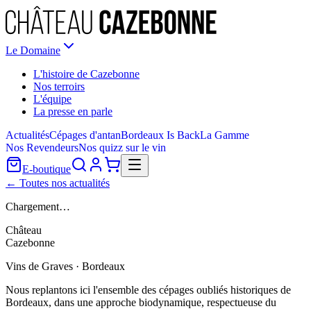
Le Domaine
L'histoire de Cazebonne
Nos terroirs
L'équipe
La presse en parle
Actualités
Cépages d'antan
Bordeaux Is Back
La Gamme
Nos Revendeurs
Nos quizz sur le vin
E-boutique
← Toutes nos actualités
Chargement…
Château
Cazebonne
Vins de Graves · Bordeaux
Nous replantons ici l'ensemble des cépages oubliés historiques de
Bordeaux, dans une approche biodynamique, respectueuse du