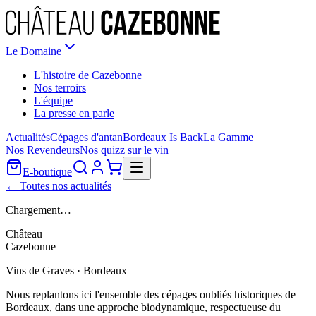
Le Domaine
L'histoire de Cazebonne
Nos terroirs
L'équipe
La presse en parle
Actualités
Cépages d'antan
Bordeaux Is Back
La Gamme
Nos Revendeurs
Nos quizz sur le vin
E-boutique
← Toutes nos actualités
Chargement…
Château
Cazebonne
Vins de Graves · Bordeaux
Nous replantons ici l'ensemble des cépages oubliés historiques de
Bordeaux, dans une approche biodynamique, respectueuse du