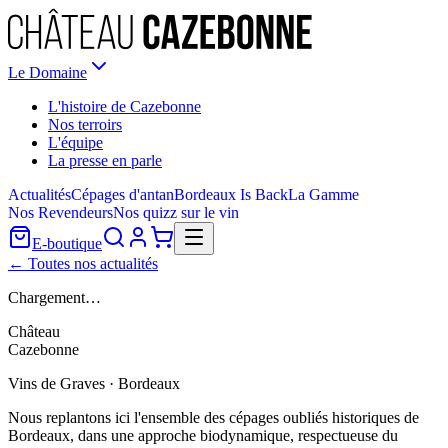
Le Domaine
L'histoire de Cazebonne
Nos terroirs
L'équipe
La presse en parle
Actualités
Cépages d'antan
Bordeaux Is Back
La Gamme
Nos Revendeurs
Nos quizz sur le vin
E-boutique
← Toutes nos actualités
Chargement…
Château
Cazebonne
Vins de Graves · Bordeaux
Nous replantons ici l'ensemble des cépages oubliés historiques de
Bordeaux, dans une approche biodynamique, respectueuse du