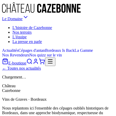
Le Domaine
L'histoire de Cazebonne
Nos terroirs
L'équipe
La presse en parle
Actualités
Cépages d'antan
Bordeaux Is Back
La Gamme
Nos Revendeurs
Nos quizz sur le vin
E-boutique
← Toutes nos actualités
Chargement…
Château
Cazebonne
Vins de Graves · Bordeaux
Nous replantons ici l'ensemble des cépages oubliés historiques de
Bordeaux, dans une approche biodynamique, respectueuse du