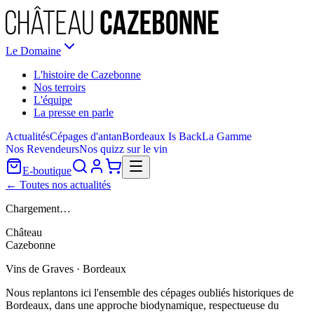
Le Domaine
L'histoire de Cazebonne
Nos terroirs
L'équipe
La presse en parle
Actualités
Cépages d'antan
Bordeaux Is Back
La Gamme
Nos Revendeurs
Nos quizz sur le vin
E-boutique
← Toutes nos actualités
Chargement…
Château
Cazebonne
Vins de Graves · Bordeaux
Nous replantons ici l'ensemble des cépages oubliés historiques de
Bordeaux, dans une approche biodynamique, respectueuse du