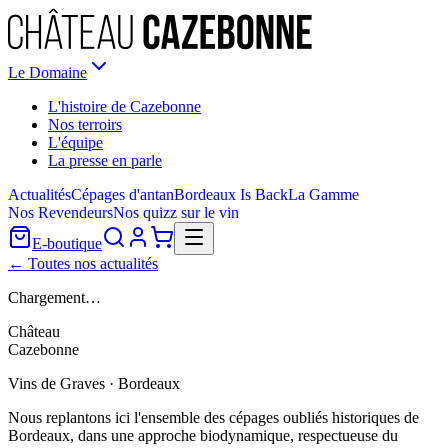
Le Domaine
L'histoire de Cazebonne
Nos terroirs
L'équipe
La presse en parle
Actualités
Cépages d'antan
Bordeaux Is Back
La Gamme
Nos Revendeurs
Nos quizz sur le vin
E-boutique
← Toutes nos actualités
Chargement…
Château
Cazebonne
Vins de Graves · Bordeaux
Nous replantons ici l'ensemble des cépages oubliés historiques de
Bordeaux, dans une approche biodynamique, respectueuse du