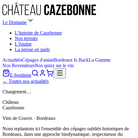
Le Domaine
L'histoire de Cazebonne
Nos terroirs
L'équipe
La presse en parle
Actualités
Cépages d'antan
Bordeaux Is Back
La Gamme
Nos Revendeurs
Nos quizz sur le vin
E-boutique
← Toutes nos actualités
Chargement…
Château
Cazebonne
Vins de Graves · Bordeaux
Nous replantons ici l'ensemble des cépages oubliés historiques de
Bordeaux, dans une approche biodynamique, respectueuse du