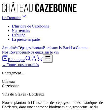
Le Domaine
L'histoire de Cazebonne
Nos terroirs
L'équipe
La presse en parle
Actualités
Cépages d'antan
Bordeaux Is Back
La Gamme
Nos Revendeurs
Nos quizz sur le vin
E-boutique
← Toutes nos actualités
Chargement…
Château
Cazebonne
Vins de Graves · Bordeaux
Nous replantons ici l'ensemble des cépages oubliés historiques de
Bordeaux, dans une approche biodynamique, respectueuse du