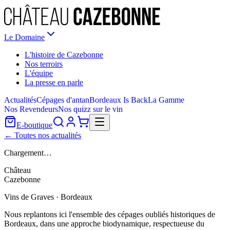
Le Domaine
L'histoire de Cazebonne
Nos terroirs
L'équipe
La presse en parle
Actualités
Cépages d'antan
Bordeaux Is Back
La Gamme
Nos Revendeurs
Nos quizz sur le vin
E-boutique
← Toutes nos actualités
Chargement…
Château
Cazebonne
Vins de Graves · Bordeaux
Nous replantons ici l'ensemble des cépages oubliés historiques de
Bordeaux, dans une approche biodynamique, respectueuse du