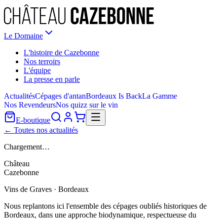
Le Domaine
L'histoire de Cazebonne
Nos terroirs
L'équipe
La presse en parle
Actualités
Cépages d'antan
Bordeaux Is Back
La Gamme
Nos Revendeurs
Nos quizz sur le vin
E-boutique
← Toutes nos actualités
Chargement…
Château
Cazebonne
Vins de Graves · Bordeaux
Nous replantons ici l'ensemble des cépages oubliés historiques de
Bordeaux, dans une approche biodynamique, respectueuse du