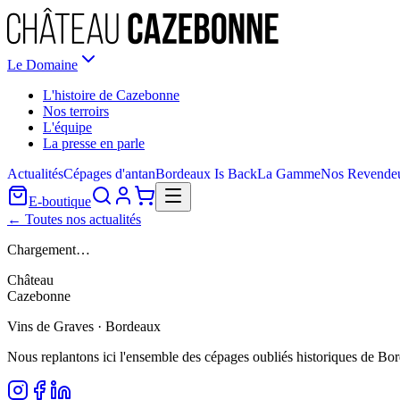
Le Domaine
L'histoire de Cazebonne
Nos terroirs
L'équipe
La presse en parle
Actualités
Cépages d'antan
Bordeaux Is Back
La Gamme
Nos Revende
E-boutique
← Toutes nos actualités
Chargement…
Château
Cazebonne
Vins de Graves · Bordeaux
Nous replantons ici l'ensemble des cépages oubliés historiques de Bo