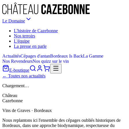
Le Domaine
L'histoire de Cazebonne
Nos terroirs
L'équipe
La presse en parle
Actualités
Cépages d'antan
Bordeaux Is Back
La Gamme
Nos Revendeurs
Nos quizz sur le vin
E-boutique
← Toutes nos actualités
Chargement…
Château
Cazebonne
Vins de Graves · Bordeaux
Nous replantons ici l'ensemble des cépages oubliés historiques de
Bordeaux, dans une approche biodynamique, respectueuse du