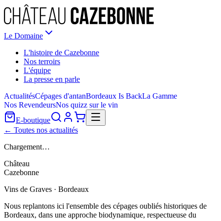
Le Domaine
L'histoire de Cazebonne
Nos terroirs
L'équipe
La presse en parle
Actualités
Cépages d'antan
Bordeaux Is Back
La Gamme
Nos Revendeurs
Nos quizz sur le vin
E-boutique
← Toutes nos actualités
Chargement…
Château
Cazebonne
Vins de Graves · Bordeaux
Nous replantons ici l'ensemble des cépages oubliés historiques de
Bordeaux, dans une approche biodynamique, respectueuse du