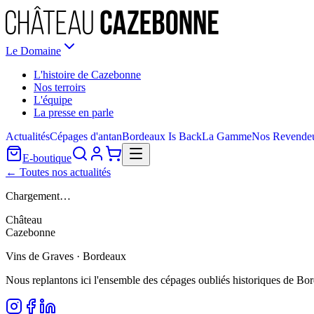
Le Domaine
L'histoire de Cazebonne
Nos terroirs
L'équipe
La presse en parle
Actualités
Cépages d'antan
Bordeaux Is Back
La Gamme
Nos Revende
E-boutique
← Toutes nos actualités
Chargement…
Château
Cazebonne
Vins de Graves · Bordeaux
Nous replantons ici l'ensemble des cépages oubliés historiques de Bo