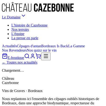
Le Domaine
L'histoire de Cazebonne
Nos terroirs
L'équipe
La presse en parle
Actualités
Cépages d'antan
Bordeaux Is Back
La Gamme
Nos Revendeurs
Nos quizz sur le vin
E-boutique
← Toutes nos actualités
Chargement…
Château
Cazebonne
Vins de Graves · Bordeaux
Nous replantons ici l'ensemble des cépages oubliés historiques de
Bordeaux, dans une approche biodynamique, respectueuse du