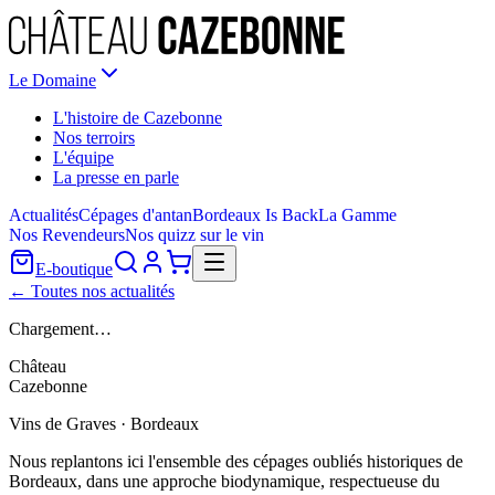
Le Domaine
L'histoire de Cazebonne
Nos terroirs
L'équipe
La presse en parle
Actualités
Cépages d'antan
Bordeaux Is Back
La Gamme
Nos Revendeurs
Nos quizz sur le vin
E-boutique
← Toutes nos actualités
Chargement…
Château
Cazebonne
Vins de Graves · Bordeaux
Nous replantons ici l'ensemble des cépages oubliés historiques de
Bordeaux, dans une approche biodynamique, respectueuse du