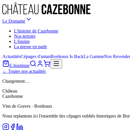
Le Domaine
L'histoire de Cazebonne
Nos terroirs
L'équipe
La presse en parle
Actualités
Cépages d'antan
Bordeaux Is Back
La Gamme
Nos Revende
E-boutique
← Toutes nos actualités
Chargement…
Château
Cazebonne
Vins de Graves · Bordeaux
Nous replantons ici l'ensemble des cépages oubliés historiques de Bo