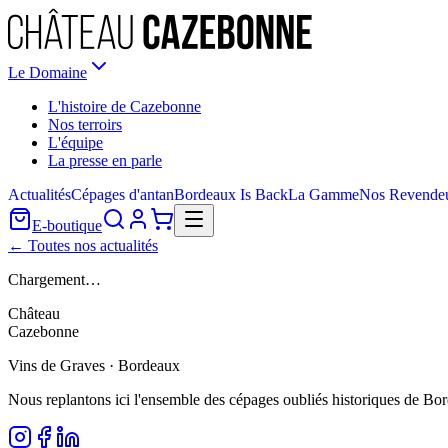
Le Domaine
L'histoire de Cazebonne
Nos terroirs
L'équipe
La presse en parle
Actualités
Cépages d'antan
Bordeaux Is Back
La Gamme
Nos Revende
E-boutique
← Toutes nos actualités
Chargement…
Château
Cazebonne
Vins de Graves · Bordeaux
Nous replantons ici l'ensemble des cépages oubliés historiques de Bo