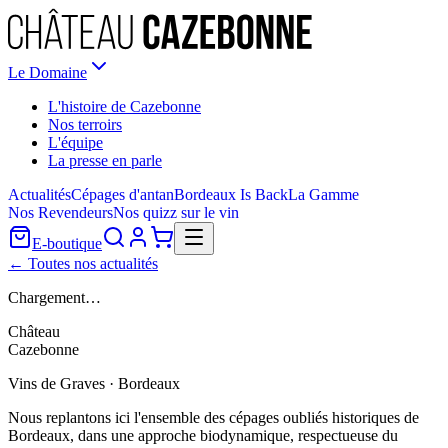
Le Domaine
L'histoire de Cazebonne
Nos terroirs
L'équipe
La presse en parle
Actualités
Cépages d'antan
Bordeaux Is Back
La Gamme
Nos Revendeurs
Nos quizz sur le vin
E-boutique
← Toutes nos actualités
Chargement…
Château
Cazebonne
Vins de Graves · Bordeaux
Nous replantons ici l'ensemble des cépages oubliés historiques de
Bordeaux, dans une approche biodynamique, respectueuse du