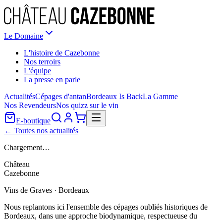
Le Domaine
L'histoire de Cazebonne
Nos terroirs
L'équipe
La presse en parle
Actualités
Cépages d'antan
Bordeaux Is Back
La Gamme
Nos Revendeurs
Nos quizz sur le vin
E-boutique
← Toutes nos actualités
Chargement…
Château
Cazebonne
Vins de Graves · Bordeaux
Nous replantons ici l'ensemble des cépages oubliés historiques de
Bordeaux, dans une approche biodynamique, respectueuse du