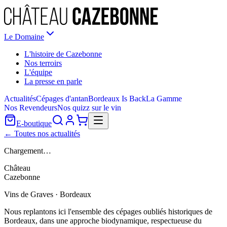
Le Domaine
L'histoire de Cazebonne
Nos terroirs
L'équipe
La presse en parle
Actualités
Cépages d'antan
Bordeaux Is Back
La Gamme
Nos Revendeurs
Nos quizz sur le vin
E-boutique
← Toutes nos actualités
Chargement…
Château
Cazebonne
Vins de Graves · Bordeaux
Nous replantons ici l'ensemble des cépages oubliés historiques de
Bordeaux, dans une approche biodynamique, respectueuse du