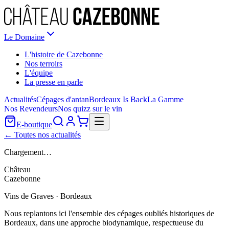
Le Domaine
L'histoire de Cazebonne
Nos terroirs
L'équipe
La presse en parle
Actualités
Cépages d'antan
Bordeaux Is Back
La Gamme
Nos Revendeurs
Nos quizz sur le vin
E-boutique
← Toutes nos actualités
Chargement…
Château
Cazebonne
Vins de Graves · Bordeaux
Nous replantons ici l'ensemble des cépages oubliés historiques de
Bordeaux, dans une approche biodynamique, respectueuse du