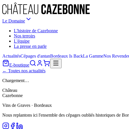
Le Domaine
L'histoire de Cazebonne
Nos terroirs
L'équipe
La presse en parle
Actualités
Cépages d'antan
Bordeaux Is Back
La Gamme
Nos Revende
E-boutique
← Toutes nos actualités
Chargement…
Château
Cazebonne
Vins de Graves · Bordeaux
Nous replantons ici l'ensemble des cépages oubliés historiques de Bo