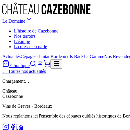
Le Domaine
L'histoire de Cazebonne
Nos terroirs
L'équipe
La presse en parle
Actualités
Cépages d'antan
Bordeaux Is Back
La Gamme
Nos Revende
E-boutique
← Toutes nos actualités
Chargement…
Château
Cazebonne
Vins de Graves · Bordeaux
Nous replantons ici l'ensemble des cépages oubliés historiques de Bo