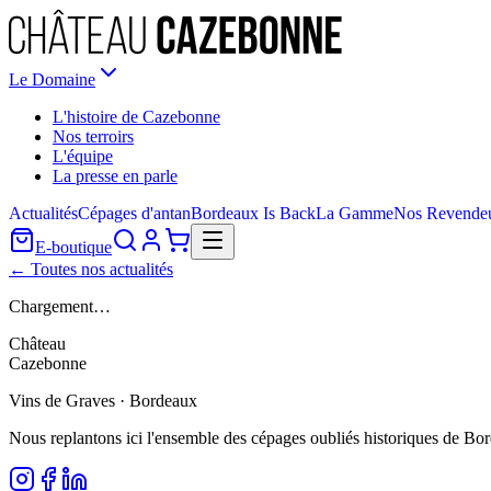
Le Domaine
L'histoire de Cazebonne
Nos terroirs
L'équipe
La presse en parle
Actualités
Cépages d'antan
Bordeaux Is Back
La Gamme
Nos Revende
E-boutique
← Toutes nos actualités
Chargement…
Château
Cazebonne
Vins de Graves · Bordeaux
Nous replantons ici l'ensemble des cépages oubliés historiques de Bo