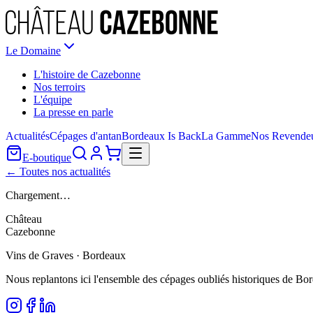
Le Domaine
L'histoire de Cazebonne
Nos terroirs
L'équipe
La presse en parle
Actualités
Cépages d'antan
Bordeaux Is Back
La Gamme
Nos Revende
E-boutique
← Toutes nos actualités
Chargement…
Château
Cazebonne
Vins de Graves · Bordeaux
Nous replantons ici l'ensemble des cépages oubliés historiques de Bo