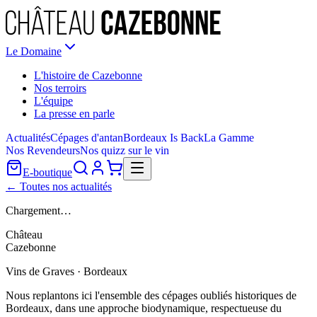
Le Domaine
L'histoire de Cazebonne
Nos terroirs
L'équipe
La presse en parle
Actualités
Cépages d'antan
Bordeaux Is Back
La Gamme
Nos Revendeurs
Nos quizz sur le vin
E-boutique
← Toutes nos actualités
Chargement…
Château
Cazebonne
Vins de Graves · Bordeaux
Nous replantons ici l'ensemble des cépages oubliés historiques de
Bordeaux, dans une approche biodynamique, respectueuse du