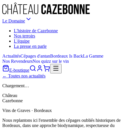
Le Domaine
L'histoire de Cazebonne
Nos terroirs
L'équipe
La presse en parle
Actualités
Cépages d'antan
Bordeaux Is Back
La Gamme
Nos Revendeurs
Nos quizz sur le vin
E-boutique
← Toutes nos actualités
Chargement…
Château
Cazebonne
Vins de Graves · Bordeaux
Nous replantons ici l'ensemble des cépages oubliés historiques de
Bordeaux, dans une approche biodynamique, respectueuse du