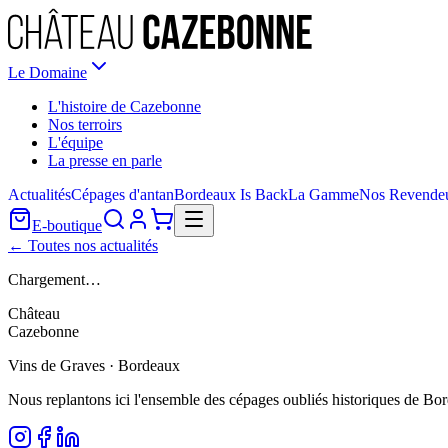
Le Domaine
L'histoire de Cazebonne
Nos terroirs
L'équipe
La presse en parle
Actualités
Cépages d'antan
Bordeaux Is Back
La Gamme
Nos Revende
E-boutique
← Toutes nos actualités
Chargement…
Château
Cazebonne
Vins de Graves · Bordeaux
Nous replantons ici l'ensemble des cépages oubliés historiques de Bo