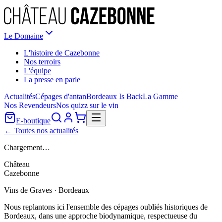
Le Domaine
L'histoire de Cazebonne
Nos terroirs
L'équipe
La presse en parle
Actualités
Cépages d'antan
Bordeaux Is Back
La Gamme
Nos Revendeurs
Nos quizz sur le vin
E-boutique
← Toutes nos actualités
Chargement…
Château
Cazebonne
Vins de Graves · Bordeaux
Nous replantons ici l'ensemble des cépages oubliés historiques de
Bordeaux, dans une approche biodynamique, respectueuse du